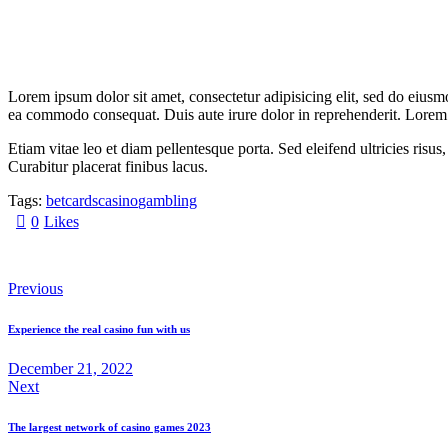
Lorem ipsum dolor sit amet, consectetur adipisicing elit, sed do eiusm
ea commodo consequat. Duis aute irure dolor in reprehenderit. Lorem i
Etiam vitae leo et diam pellentesque porta. Sed eleifend ultricies ri
Curabitur placerat finibus lacus.
Tags:
bet
cards
casino
gambling
0
Likes
Previous
Experience the real casino fun with us
December 21, 2022
Next
The largest network of casino games 2023