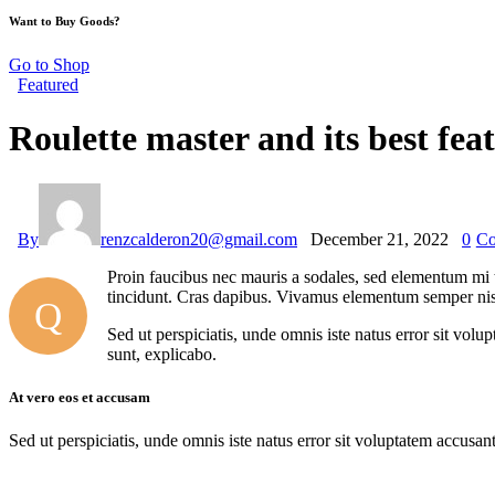
Want to Buy Goods?
Go to Shop
Featured
Roulette master and its best fea
By
renzcalderon20@gmail.com
December 21, 2022
0
Co
Proin faucibus nec mauris a sodales, sed elementum mi ti
tincidunt. Cras dapibus. Vivamus elementum semper nisi. 
Q
Sed ut perspiciatis, unde omnis iste natus error sit vol
sunt, explicabo.
At vero eos et accusam
Sed ut perspiciatis, unde omnis iste natus error sit voluptatem accusan